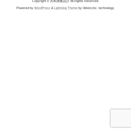
Copyright © 共和測量設計 All Rights Reserved.
Powered by
WordPress
&
Lightning Theme
by Vektor,Inc. technology.