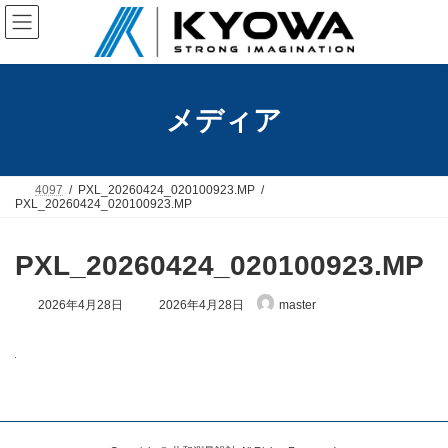
コ
ナ
ン
ビ
テ
ゲ
ン
ー
ツ
シ
へ
ョ
メディア
ス
ン
キ
に
ッ
移
プ
動
4097
PXL_20260424_020100923.MP
PXL_20260424_020100923.MP
PXL_20260424_020100923.MP
最
2026年4月28日
2026年4月28日
master
終
更
新
日
時
: