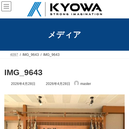
コ
ナ
ン
ビ
テ
ゲ
ン
ー
ツ
シ
へ
ョ
メディア
ス
ン
キ
に
ッ
移
プ
動
4097
IMG_9643
IMG_9643
IMG_9643
最
2026年4月28日
2026年4月28日
master
終
更
新
日
時
: