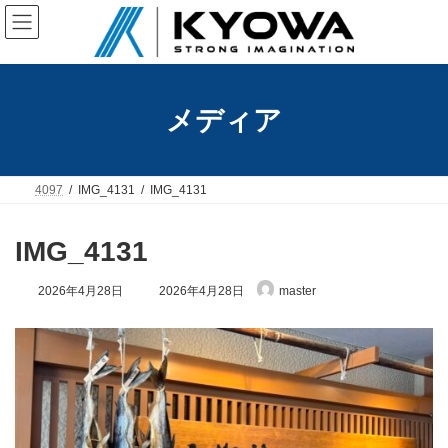
コ
ナ
ン
ビ
テ
ゲ
ン
ー
ツ
シ
へ
ョ
メディア
ス
ン
キ
に
ッ
移
プ
動
4097
IMG_4131
IMG_4131
IMG_4131
最
2026年4月28日
2026年4月28日
master
終
更
新
日
時
: