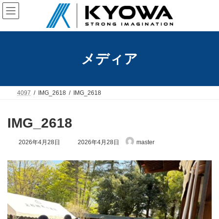
コ
ナ
ン
ビ
テ
ゲ
ン
ー
ツ
シ
へ
ョ
メディア
ス
ン
キ
に
ッ
移
プ
動
4097
IMG_2618
IMG_2618
IMG_2618
最
2026年4月28日
2026年4月28日
master
終
更
新
日
時
: