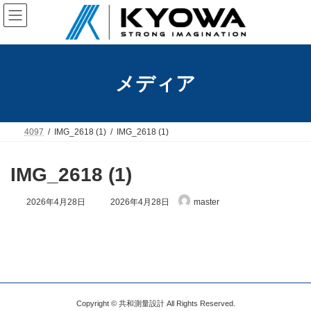
コ
ナ
ン
ビ
テ
ゲ
ン
ー
ツ
シ
へ
ョ
メディア
ス
ン
キ
に
ッ
移
プ
動
4097
IMG_2618 (1)
IMG_2618 (1)
IMG_2618 (1)
最
2026年4月28日
2026年4月28日
master
終
更
新
日
時
:
Copyright © 共和測量設計 All Rights Reserved.