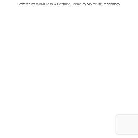
Powered by
WordPress
&
Lightning Theme
by Vektor,Inc. technology.