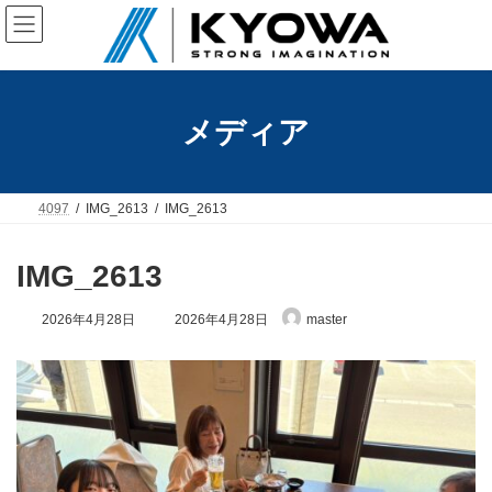
コ
ナ
ン
ビ
テ
ゲ
ン
ー
ツ
シ
へ
ョ
メディア
ス
ン
キ
に
ッ
移
プ
動
4097
IMG_2613
IMG_2613
IMG_2613
最
2026年4月28日
2026年4月28日
master
終
更
新
日
時
: