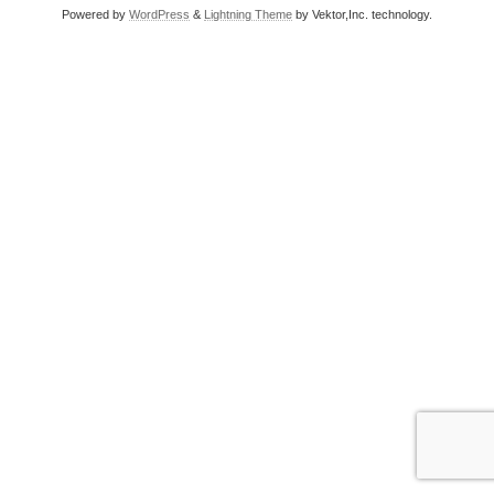
Powered by
WordPress
&
Lightning Theme
by Vektor,Inc. technology.