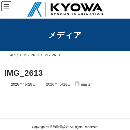
コ
ナ
ン
ビ
テ
ゲ
ン
ー
ツ
シ
へ
ョ
メディア
ス
ン
キ
に
ッ
移
プ
動
4097
IMG_2613
IMG_2613
IMG_2613
最
2026年4月28日
2026年4月28日
master
終
更
新
日
時
:
Copyright © 共和測量設計 All Rights Reserved.