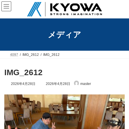
コ
ナ
ン
ビ
テ
ゲ
ン
ー
ツ
シ
へ
ョ
メディア
ス
ン
キ
に
ッ
移
プ
動
4097
IMG_2612
IMG_2612
IMG_2612
最
2026年4月28日
2026年4月28日
master
終
更
新
日
時
: