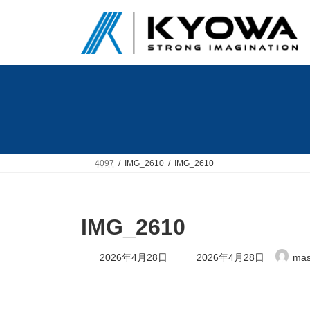
コ
ナ
ン
ビ
テ
ゲ
ン
ー
ツ
シ
へ
ョ
ス
ン
キ
に
ッ
移
プ
動
4097
IMG_2610
IMG_2610
IMG_2610
最
2026年4月28日
2026年4月28日
mas
終
更
新
日