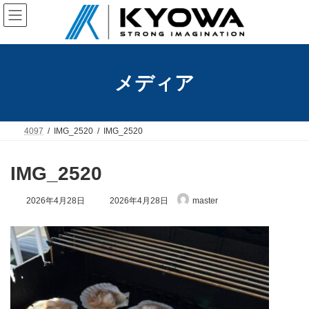
コ
ナ
ン
ビ
テ
ゲ
ン
ー
ツ
シ
へ
ョ
メディア
ス
ン
キ
に
ッ
移
プ
動
4097
IMG_2520
IMG_2520
IMG_2520
最
2026年4月28日
2026年4月28日
master
終
更
新
日
時
: