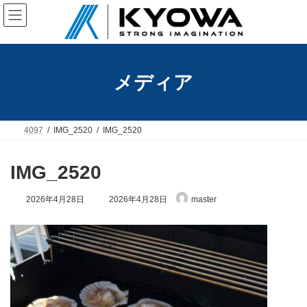
コ
ナ
ン
ビ
テ
ゲ
ン
ー
ツ
シ
へ
ョ
メディア
ス
ン
キ
に
ッ
移
プ
動
4097
IMG_2520
IMG_2520
IMG_2520
最
2026年4月28日
2026年4月28日
master
終
更
新
日
時
: