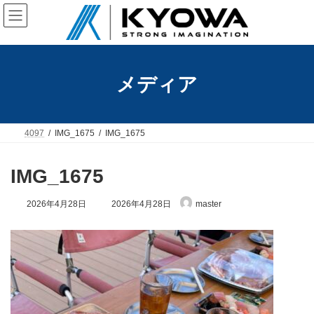
コ
ナ
ン
ビ
テ
ゲ
ン
ー
ツ
シ
へ
ョ
メディア
ス
ン
キ
に
ッ
移
プ
動
4097
IMG_1675
IMG_1675
IMG_1675
最
2026年4月28日
2026年4月28日
master
終
更
新
日
時
: