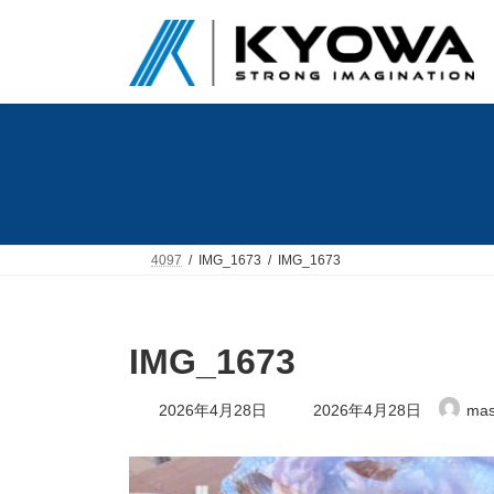
コ
ナ
ン
ビ
テ
ゲ
ン
ー
ツ
シ
へ
ョ
ス
ン
キ
に
ッ
移
プ
動
4097
IMG_1673
IMG_1673
IMG_1673
最
2026年4月28日
2026年4月28日
mas
終
更
新
日