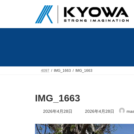
コ
ナ
ン
ビ
テ
ゲ
ン
ー
ツ
シ
へ
ョ
ス
ン
キ
に
ッ
移
プ
動
4097
IMG_1663
IMG_1663
IMG_1663
最
2026年4月28日
2026年4月28日
mas
終
更
新
日