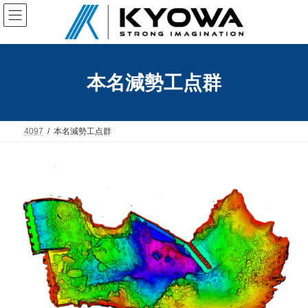
コ
ナ
ン
ビ
テ
ゲ
ン
ー
ツ
シ
へ
ョ
本名減勢工点群
ス
ン
キ
に
ッ
移
プ
動
4097
本名減勢工点群