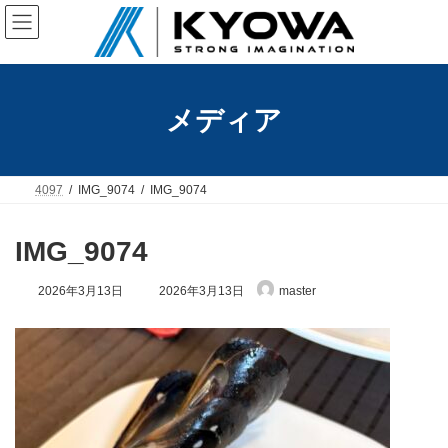
コ
ナ
ン
ビ
テ
ゲ
ン
ー
ツ
シ
へ
ョ
メディア
ス
ン
キ
に
ッ
移
プ
動
4097
IMG_9074
IMG_9074
IMG_9074
最
2026年3月13日
2026年3月13日
master
終
更
新
日
時
: