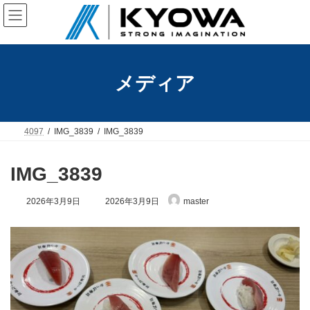
コ
ナ
ン
ビ
テ
ゲ
ン
ー
ツ
シ
へ
ョ
メディア
ス
ン
キ
に
ッ
移
プ
動
4097
IMG_3839
IMG_3839
IMG_3839
最
2026年3月9日
2026年3月9日
master
終
更
新
日
時
: