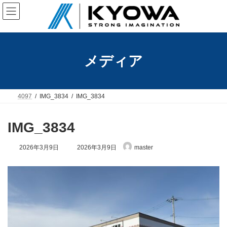
コ
ナ
ン
ビ
テ
ゲ
ン
ー
ツ
シ
へ
ョ
メディア
ス
ン
キ
に
ッ
移
プ
動
4097
IMG_3834
IMG_3834
IMG_3834
最
2026年3月9日
2026年3月9日
master
終
更
新
日
時
: