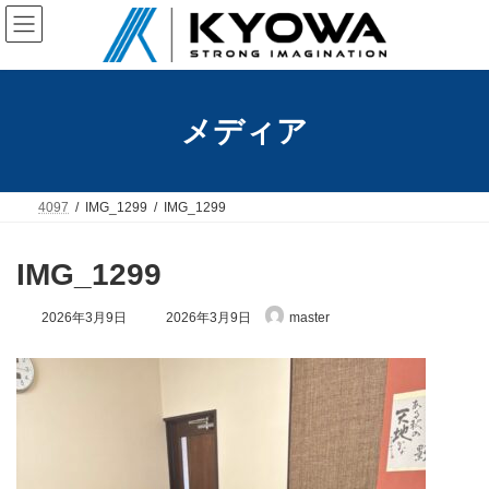
コ
ナ
ン
ビ
テ
ゲ
ン
ー
ツ
シ
へ
ョ
メディア
ス
ン
キ
に
ッ
移
プ
動
4097
IMG_1299
IMG_1299
IMG_1299
最
2026年3月9日
2026年3月9日
master
終
更
新
日
時
: