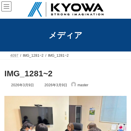
コ
ナ
ン
ビ
テ
ゲ
ン
ー
ツ
シ
へ
ョ
メディア
ス
ン
キ
に
ッ
移
プ
動
4097
IMG_1281~2
IMG_1281~2
IMG_1281~2
最
2026年3月9日
2026年3月9日
master
終
更
新
日
時
: