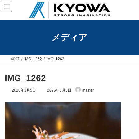
コ
ナ
ン
ビ
テ
ゲ
ン
ー
ツ
シ
へ
ョ
メディア
ス
ン
キ
に
ッ
移
プ
動
4097
IMG_1262
IMG_1262
IMG_1262
最
2026年3月5日
2026年3月5日
master
終
更
新
日
時
: