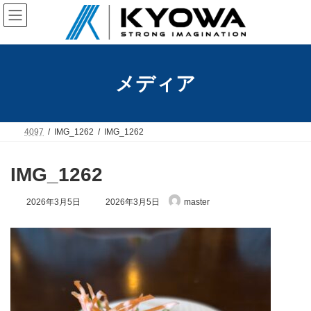
コ
ナ
ン
ビ
テ
ゲ
ン
ー
ツ
シ
へ
ョ
メディア
ス
ン
キ
に
ッ
移
プ
動
4097
IMG_1262
IMG_1262
IMG_1262
最
2026年3月5日
2026年3月5日
master
終
更
新
日
時
: