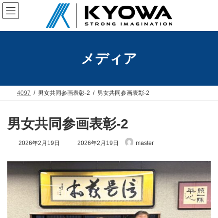
コ
ナ
ン
ビ
テ
ゲ
ン
ー
ツ
シ
へ
ョ
メディア
ス
ン
キ
に
ッ
移
プ
動
4097
男女共同参画表彰-2
男女共同参画表彰-2
男女共同参画表彰-2
最
2026年2月19日
2026年2月19日
master
終
更
新
日
時
: