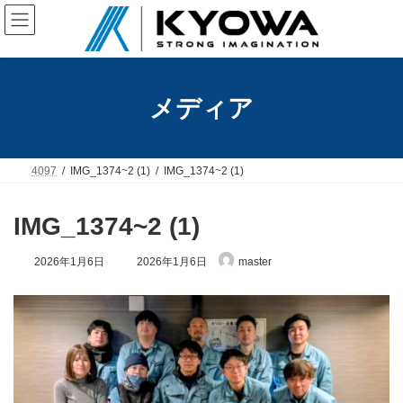
コ
ナ
ン
ビ
テ
ゲ
ン
ー
ツ
シ
へ
ョ
メディア
ス
ン
キ
に
ッ
移
プ
動
4097
IMG_1374~2 (1)
IMG_1374~2 (1)
IMG_1374~2 (1)
最
2026年1月6日
2026年1月6日
master
終
更
新
日
時
: