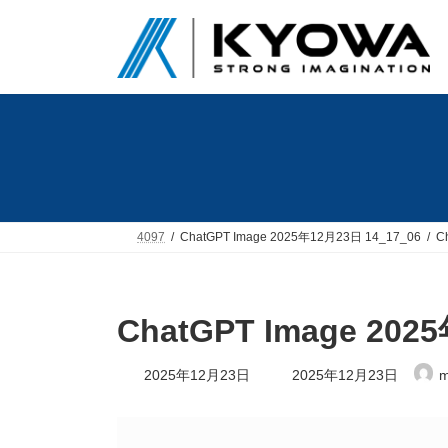
コ
ナ
ン
ビ
テ
ゲ
ン
ー
ツ
シ
へ
ョ
ス
ン
キ
に
ッ
移
プ
動
4097
ChatGPT Image 2025年12月23日 14_17_06
C
ChatGPT Image 202
最
2025年12月23日
2025年12月23日
m
終
更
新
日