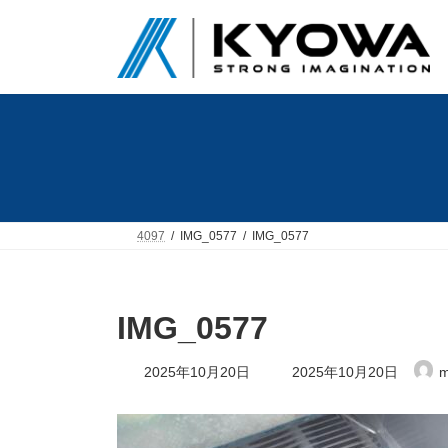
コ
ナ
ン
ビ
テ
ゲ
ン
ー
ツ
シ
へ
ョ
ス
ン
キ
に
ッ
移
プ
動
4097
IMG_0577
IMG_0577
IMG_0577
最
2025年10月20日
2025年10月20日
m
終
更
新
日