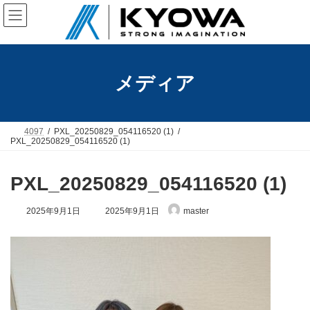
コ
ナ
ン
ビ
テ
ゲ
ン
ー
ツ
シ
へ
ョ
メディア
ス
ン
キ
に
ッ
移
プ
動
4097
PXL_20250829_054116520 (1)
PXL_20250829_054116520 (1)
PXL_20250829_054116520 (1)
最
2025年9月1日
2025年9月1日
master
終
更
新
日
時
: