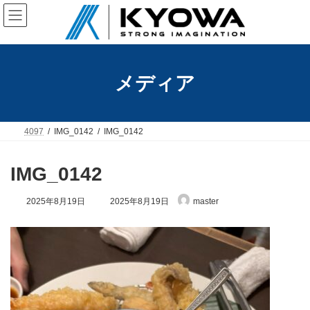
コ
ナ
ン
ビ
テ
ゲ
ン
ー
ツ
シ
へ
ョ
メディア
ス
ン
キ
に
ッ
移
プ
動
4097
IMG_0142
IMG_0142
IMG_0142
最
2025年8月19日
2025年8月19日
master
終
更
新
日
時
: