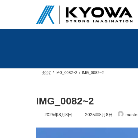
コ
ナ
ン
ビ
テ
ゲ
ン
ー
ツ
シ
へ
ョ
ス
ン
キ
に
ッ
移
プ
動
4097
IMG_0082~2
IMG_0082~2
IMG_0082~2
最
2025年8月8日
2025年8月8日
maste
終
更
新
日