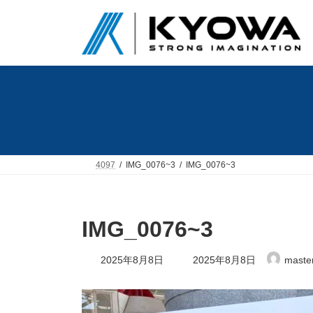
コ
ナ
ン
ビ
テ
ゲ
ン
ー
ツ
シ
へ
ョ
ス
ン
キ
に
ッ
移
プ
動
4097
IMG_0076~3
IMG_0076~3
IMG_0076~3
最
2025年8月8日
2025年8月8日
maste
終
更
新
日