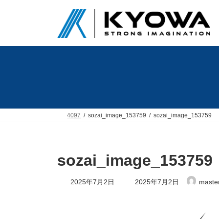
コ
ナ
ン
ビ
テ
ゲ
ン
ー
ツ
シ
へ
ョ
ス
ン
キ
に
ッ
移
プ
動
4097
sozai_image_153759
sozai_image_153759
sozai_image_153759
最
2025年7月2日
2025年7月2日
maste
終
更
新
日