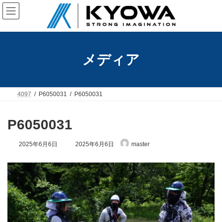
コ
ナ
ン
ビ
テ
ゲ
ン
ー
ツ
シ
へ
ョ
メディア
ス
ン
キ
に
ッ
移
プ
動
4097
P6050031
P6050031
P6050031
最
2025年6月6日
2025年6月6日
master
終
更
新
日
時
: