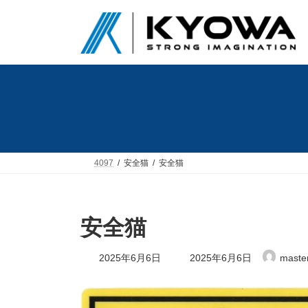
コ
ナ
ン
ビ
テ
ゲ
ン
ー
ツ
シ
へ
ョ
ス
ン
キ
に
ッ
移
プ
動
4097
安全猫
安全猫
安全猫
最
2025年6月6日
2025年6月6日
maste
終
更
新
日