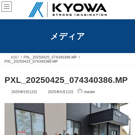
コ
ナ
ン
ビ
テ
ゲ
ン
ー
ツ
シ
へ
ョ
メディア
ス
ン
キ
に
ッ
移
プ
動
4097
PXL_20250425_074340386.MP
PXL_20250425_074340386.MP
PXL_20250425_074340386.MP
最
2025年5月12日
2025年5月12日
master
終
更
新
日
時
: