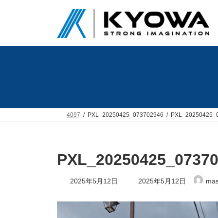
コ
ナ
ン
ビ
テ
ゲ
ン
ー
ツ
シ
へ
ョ
ス
ン
キ
に
ッ
移
プ
動
4097
PXL_20250425_073702946
PXL_20250425_
PXL_20250425_07370
最
2025年5月12日
2025年5月12日
mas
終
更
新
日