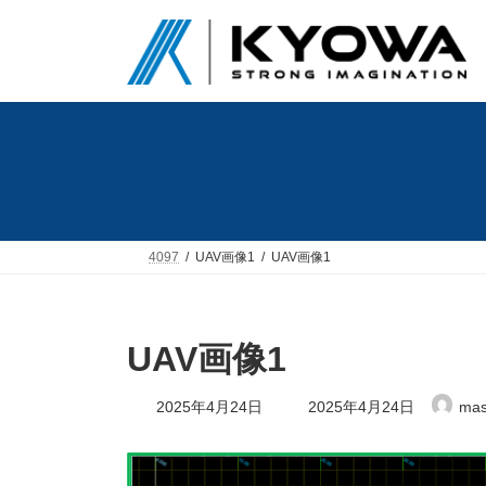
コ
ナ
ン
ビ
テ
ゲ
ン
ー
ツ
シ
へ
ョ
ス
ン
キ
に
ッ
移
プ
動
4097
UAV画像1
UAV画像1
UAV画像1
最
2025年4月24日
2025年4月24日
mas
終
更
新
日