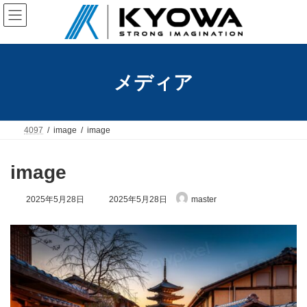
コ
ナ
ン
ビ
テ
ゲ
ン
ー
ツ
シ
へ
ョ
メディア
ス
ン
キ
に
ッ
移
プ
動
4097
image
image
image
最
2025年5月28日
2025年5月28日
master
終
更
新
日
時
: