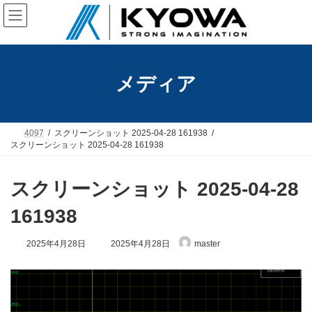
コ
ナ
ン
ビ
テ
ゲ
ン
ー
ツ
シ
へ
ョ
メディア
ス
ン
キ
に
ッ
移
プ
動
4097
スクリーンショット 2025-04-28 161938
スクリーンショット 2025-04-28 161938
スクリーンショット 2025-04-28
161938
最
2025年4月28日
2025年4月28日
master
終
更
新
日
時
: