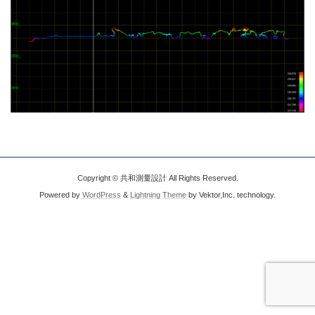
Copyright © 共和測量設計 All Rights Reserved.
Powered by
WordPress
&
Lightning Theme
by Vektor,Inc. technology.