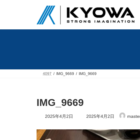
コ
ナ
ン
ビ
テ
ゲ
ン
ー
ツ
シ
へ
ョ
ス
ン
キ
に
ッ
移
プ
動
4097
IMG_9669
IMG_9669
IMG_9669
最
2025年4月2日
2025年4月2日
maste
終
更
新
日