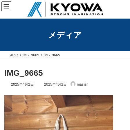
コ
ナ
ン
ビ
テ
ゲ
ン
ー
ツ
シ
へ
ョ
メディア
ス
ン
キ
に
ッ
移
プ
動
4097
IMG_9665
IMG_9665
IMG_9665
最
2025年4月2日
2025年4月2日
master
終
更
新
日
時
: