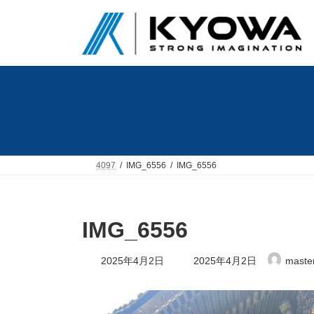
コ
ナ
ン
ビ
テ
ゲ
ン
ー
ツ
シ
へ
ョ
ス
ン
キ
に
ッ
移
プ
動
4097
IMG_6556
IMG_6556
IMG_6556
最
2025年4月2日
2025年4月2日
maste
終
更
新
日