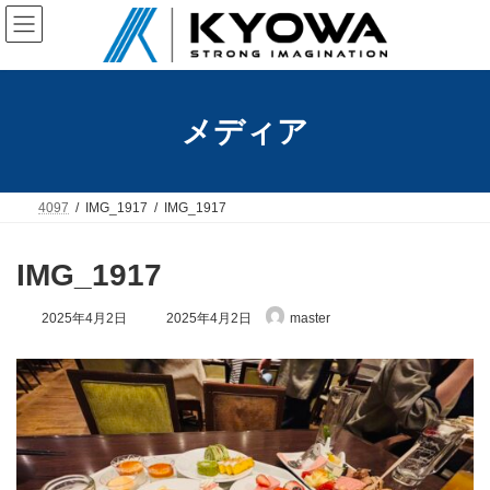
コ
ナ
ン
ビ
テ
ゲ
ン
ー
ツ
シ
へ
ョ
メディア
ス
ン
キ
に
ッ
移
プ
動
4097
IMG_1917
IMG_1917
IMG_1917
最
2025年4月2日
2025年4月2日
master
終
更
新
日
時
: