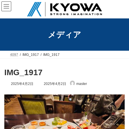
コ
ナ
ン
ビ
テ
ゲ
ン
ー
ツ
シ
へ
ョ
メディア
ス
ン
キ
に
ッ
移
プ
動
4097
IMG_1917
IMG_1917
IMG_1917
最
2025年4月2日
2025年4月2日
master
終
更
新
日
時
: