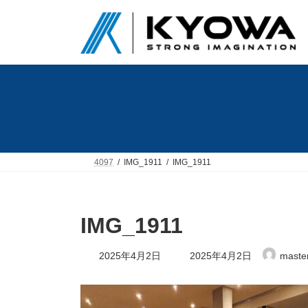
コ
ナ
ン
ビ
テ
ゲ
ン
ー
ツ
シ
へ
ョ
ス
ン
キ
に
ッ
移
プ
動
4097
IMG_1911
IMG_1911
IMG_1911
最
2025年4月2日
2025年4月2日
maste
終
更
新
日