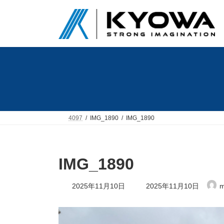
コ
ナ
ン
ビ
テ
ゲ
ン
ー
ツ
シ
へ
ョ
ス
ン
キ
に
ッ
移
プ
動
4097
IMG_1890
IMG_1890
IMG_1890
最
2025年11月10日
2025年11月10日
m
終
更
新
日