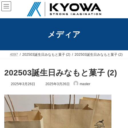
コ
ナ
ン
ビ
テ
ゲ
ン
ー
ツ
シ
へ
ョ
メディア
ス
ン
キ
に
ッ
移
プ
動
4097
202503誕生日みなもと菓子 (2)
202503誕生日みなもと菓子 (2)
202503誕生日みなもと菓子 (2)
最
2025年3月26日
2025年3月26日
master
終
更
新
日
時
: