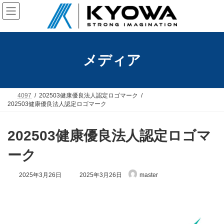
コ
ナ
ン
ビ
テ
ゲ
ン
ー
ツ
シ
へ
ョ
メディア
ス
ン
キ
に
ッ
移
プ
動
4097
202503健康優良法人認定ロゴマーク
202503健康優良法人認定ロゴマーク
202503健康優良法人認定ロゴマ
ーク
最
2025年3月26日
2025年3月26日
master
終
更
新
日
時
: