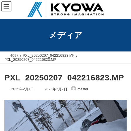
コ
ナ
ン
ビ
テ
ゲ
ン
ー
ツ
シ
へ
ョ
メディア
ス
ン
キ
に
ッ
移
プ
動
4097
PXL_20250207_042216823.MP
PXL_20250207_042216823.MP
PXL_20250207_042216823.MP
最
2025年2月7日
2025年2月7日
master
終
更
新
日
時
: