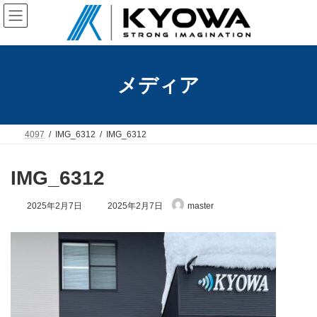
コ
ナ
ン
ビ
テ
ゲ
ン
ー
ツ
シ
へ
ョ
メディア
ス
ン
キ
に
ッ
移
プ
動
4097
IMG_6312
IMG_6312
IMG_6312
最
2025年2月7日
2025年2月7日
master
終
更
新
日
時
: