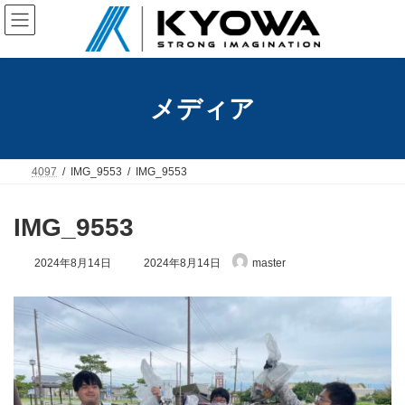
コ
ナ
ン
ビ
テ
ゲ
ン
ー
ツ
シ
へ
ョ
メディア
ス
ン
キ
に
ッ
移
プ
動
4097
IMG_9553
IMG_9553
IMG_9553
最
2024年8月14日
2024年8月14日
master
終
更
新
日
時
: